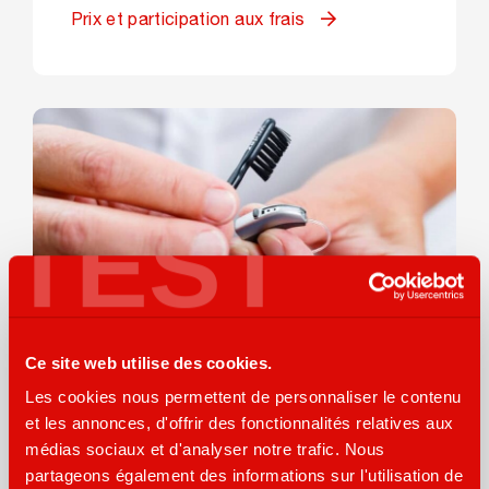
Prix et participation aux frais
TEST
Ce site web utilise des cookies.
Les cookies nous permettent de personnaliser le contenu
Fabricant
et les annonces, d'offrir des fonctionnalités relatives aux
médias sociaux et d'analyser notre trafic. Nous
Les systèmes auditifs sont devenus de
partageons également des informations sur l'utilisation de
véritables petits bijoux de technologie.