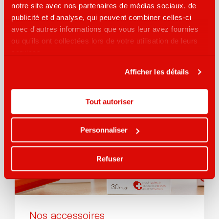
notre site avec nos partenaires de médias sociaux, de
Toujours à l’affût des dernières nouveautés,
publicité et d'analyse, qui peuvent combiner celles-ci
nous mettons à votre disposition une vaste
avec d'autres informations que vous leur avez fournies
sélection de modèles.
ou qu'ils ont collectées lors de votre utilisation de leurs
services.
plus sur nos fabricants
Afficher les détails
Tout autoriser
Personnaliser
Refuser
Nos accessoires